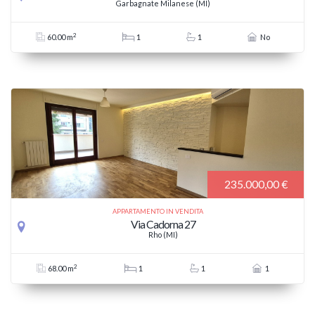
Garbagnate Milanese (MI)
2
60.00 m
1
1
No
235.000,00 €
APPARTAMENTO IN VENDITA
Via Cadorna 27
Rho (MI)
2
68.00 m
1
1
1