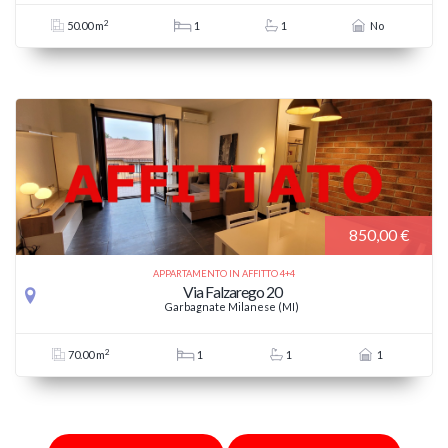
2
50.00 m
1
1
No
850,00 €
APPARTAMENTO IN AFFITTO 4+4
Via Falzarego 20
Garbagnate Milanese (MI)
2
70.00 m
1
1
1