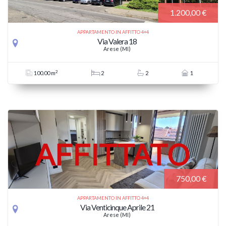
1.200,00 €
APPARTAMENTO IN AFFITTO 4+4
Via Valera 18
Arese (MI)
2
100.00 m
2
2
1
750,00 €
APPARTAMENTO IN AFFITTO 4+4
Via Venticinque Aprile 21
Arese (MI)