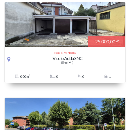
25.000,00 €
BOX IN VENDITA
Vicolo Adda SNC
Rho (MI)
2
0.00 m
0
0
1