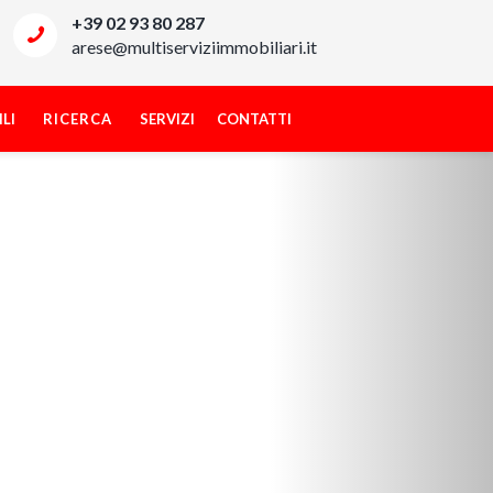
+39 02 93 80 287
arese@multiserviziimmobiliari.it
LI
RICERCA
SERVIZI
CONTATTI
Next