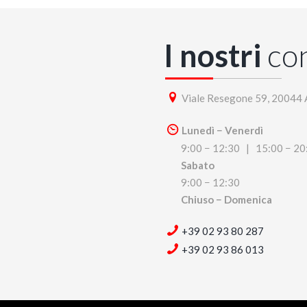
I nostri
con
Viale Resegone 59, 20044 
Lunedì − Venerdì
9:00 − 12:30 | 15:00 − 20
Sabato
9:00 − 12:30
Chiuso − Domenica
+39 02 93 80 287
+39 02 93 86 013