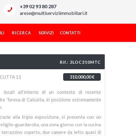
+39 02 93 80 287
arese@multiserviziimmobiliari.it
LI
RICERCA
SERVIZI
CONTATTI
Rif.: 3LOC310MTC
LCUTTA 11
310.000,00 €
 locali all’interno di un contesto di recente
dre Teresa di Calcutta, in posizione estremamente
e.
razie alla tripla esposizione, si presenta con un
stiglio-guardaroba, una zona giorno con la cucina
l terrazzino coperto, due camere da letto quasi di