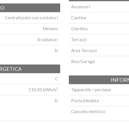
Ascensori
TO
Centralizzato con contatori
Cantina
Metano
Giardino
A radiatori
Terrazzi
Sì
Area Terrazzi
Box/Garage
ERGETICA
C
INFOR
110.00 kWh/m
Tapparelle / persiane
2
Sì
Porta blindata
Cancello elettrico