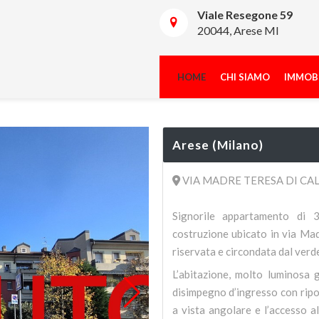
Viale Resegone 59
20044, Arese MI
HOME
CHI SIAMO
IMMOBI
Arese (Milano)
VIA MADRE TERESA DI CA
Signorile appartamento di 3
costruzione ubicato in via Ma
riservata e circondata dal verd
L’abitazione, molto luminosa g
disimpegno d’ingresso con ripo
a vista angolare e l’accesso a