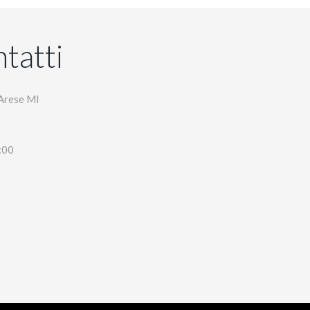
tatti
Arese MI
:00